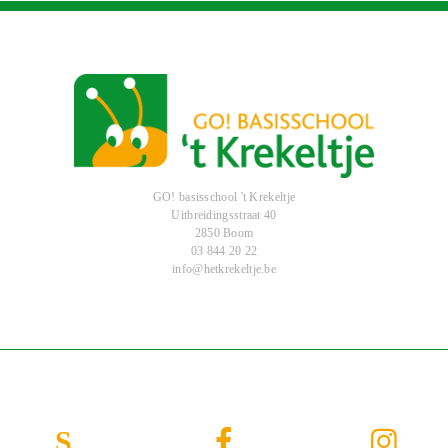
GO! basisschool 't Krekeltje
Uitbreidingsstraat 40
2850 Boom
03 844 20 22
info@hetkrekeltje.be