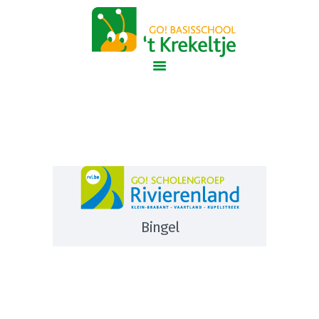
GO! Het Krekeltje
GO! ONDERWIJS VAN DE VLAAMSE GEMEENSCHAP GELIJKE KANSEN – KWALITEITSVOL ONDERWIJS –
SAMEN LEREN SAMENLEVEN
START
ONZE SCHOOL
NIEUWE OUDERS
SAMEN STERK
ONS TEAM
CONTACT
Bingel