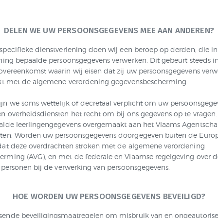
.
DELEN WE UW PERSOONSGEGEVENS MEE AAN ANDEREN?
specifieke dienstverlening doen wij een beroep op derden, die in
ening bepaalde persoonsgegevens verwerken. Dit gebeurt steeds i
overeenkomst waarin wij eisen dat zij uw persoonsgegevens ver
okt met de algemene verordening gegevensbescherming.
jn we soms wettelijk of decretaal verplicht om uw persoonsgege
n overheidsdiensten het recht om bij ons gegevens op te vragen
alde leerlingengegevens overgemaakt aan het Vlaams Agentscha
sten. Worden uw persoonsgegevens doorgegeven buiten de Europ
dat deze overdrachten stroken met de algemene verordening
rming (AVG), en met de federale en Vlaamse regelgeving over 
e personen bij de verwerking van persoonsgegevens.
HOE WORDEN UW PERSOONSGEGEVENS BEVEILIGD?
sende beveiligingsmaatregelen om misbruik van en ongeautoris