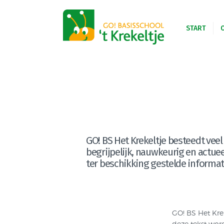
START
GO! ONDERWI
GO! BS Het Krekeltje besteedt veel 
begrijpelijk, nauwkeurig en actuee
ter beschikking gestelde informatie
GO! BS Het Krek
deze tekst wor