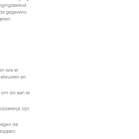
igingsbeleid.
 de gegevens,
gelen
n wie er
gebruiken en
 om dit aan te
dzakelijk zijn
 tegen de
toppen;