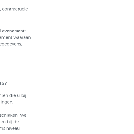
 contractuele
d evenement:
nement waaraan
iegegevens,
NS?
ten die u bij
lingen.
eschikken. We
nen bij de
ams niveau