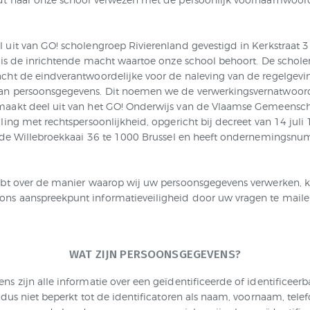
 uit van GO! scholengroep Rivierenland gevestigd in Kerkstraat 3
t is de inrichtende macht waartoe onze school behoort. De scholen
cht de eindverantwoordelijke voor de naleving van de regelgevi
an persoonsgegevens. Dit noemen we de verwerkingsvernatwoord
aakt deel uit van het GO! Onderwijs van de Vlaamse Gemeenscha
ling met rechtspersoonlijkheid, opgericht bij decreet van 14 juli
n de Willebroekkaai 36 te 1000 Brussel en heeft ondernemingsn
ebt over de manier waarop wij uw persoonsgegevens verwerken, k
s aanspreekpunt informatieveiligheid door uw vragen te maile
WAT ZIJN PERSOONSGEGEVENS?
s zijn alle informatie over een geïdentificeerde of identificeerb
s dus niet beperkt tot de identificatoren als naam, voornaam, t