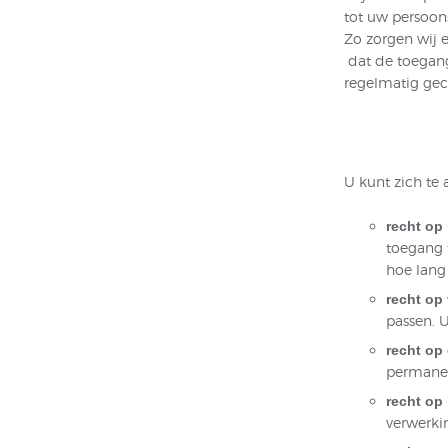
tot uw persoon
Zo zorgen wij 
dat de toegang
regelmatig gec
U kunt zich te 
recht op 
toegang 
hoe lang
recht op 
passen. 
recht op
permanen
recht op
verwerki