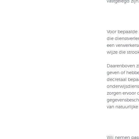
vastgelegd zijn
Voor bepaalde 
die dienstverl
een verwerkers
wijze die stro
Daarenboven zi
geven of hebbe
decretaal bepa
onderwijsdien
zorgen ervoor 
gegevensbesche
van natuurlijk
Wij nemen pas