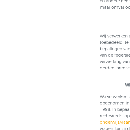
en andere gege
maar omvat ook
Wij verwerken 
toebedeeld, te
bepalingen va
van de federal
verwerking van
derden laten v
W
We verwerken u
opgenomen in
1998. In bepaa
rechtstreeks op
onderwijs.vlaa
vragen, tenzij