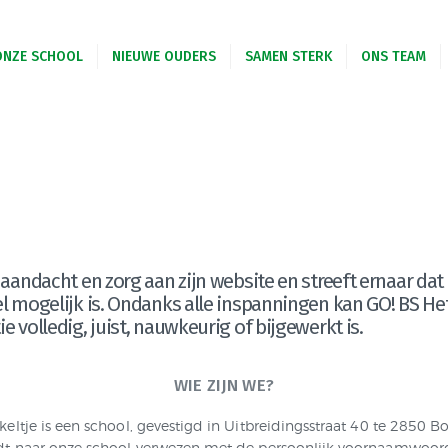
START
ONZE SCHOOL
NIEUWE OUDERS
SAMEN STERK
ONS TEAM
GO! Het Krekeltje
ONZE SCHOOL
JS VAN DE VLAAMSE GEMEENSCHAP GELIJKE KANSEN – KWALITEITSVOL ONDERWIJS – SAMEN LERE
NIEUWE OUDERS
SAMEN STERK
ONS TEAM
CONTACT
aandacht en zorg aan zijn website en streeft ernaar dat al
l mogelijk is. Ondanks alle inspanningen kan GO! BS Het
 volledig, juist, nauwkeurig of bijgewerkt is.
WIE ZIJN WE?
eltje is een school, gevestigd in Uitbreidingsstraat 40 te 2850 B
dt naar onze school verwezen met de persoonlijk voornaamwoorde