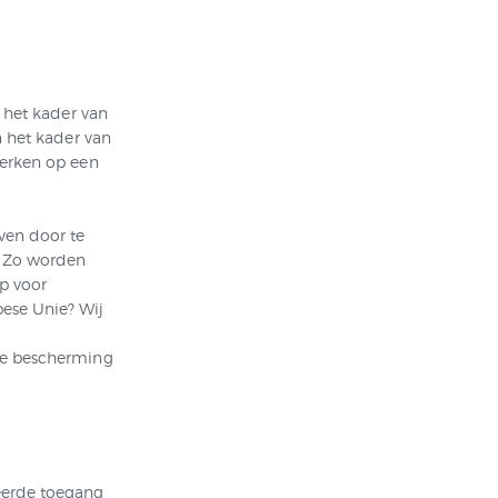
 het kader van
n het kader van
werken op een
ven door te
. Zo worden
p voor
ese Unie? Wij
de bescherming
eerde toegang