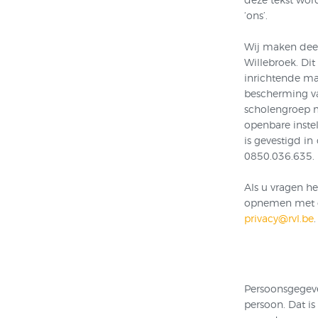
‘ons’.
Wij maken deel
Willebroek. Di
inrichtende ma
bescherming v
scholengroep m
openbare instel
is gevestigd i
0850.036.635.
Als u vragen h
opnemen met on
privacy@rvl.be
.
Persoonsgegeven
persoon. Dat i