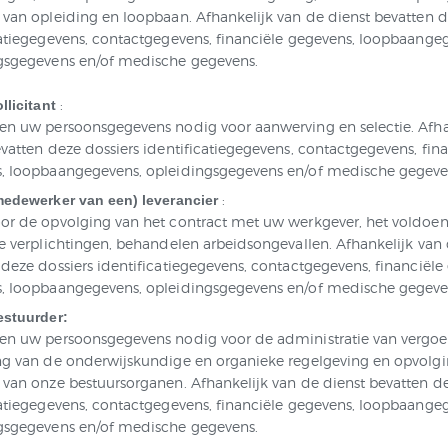
 van opleiding en loopbaan. Afhankelijk van de dienst bevatten d
catiegegevens, contactgegevens, financiële gegevens, loopbaange
gsgegevens en/of medische gegevens.
:
llicitant
en uw persoonsgegevens nodig voor aanwerving en selectie. Afha
vatten deze dossiers identificatiegegevens, contactgegevens, fina
, loopbaangegevens, opleidingsgegevens en/of medische gegeve
:
medewerker van een) leverancier
or de opvolging van het contract met uw werkgever, het voldoen 
le verplichtingen, behandelen arbeidsongevallen. Afhankelijk van 
deze dossiers identificatiegegevens, contactgegevens, financiële 
, loopbaangegevens, opleidingsgegevens en/of medische gegeve
estuurder:
en uw persoonsgegevens nodig voor de administratie van vergo
ng van de onderwijskundige en organieke regelgeving en opvolg
 van onze bestuursorganen. Afhankelijk van de dienst bevatten de
catiegegevens, contactgegevens, financiële gegevens, loopbaange
gsgegevens en/of medische gegevens.