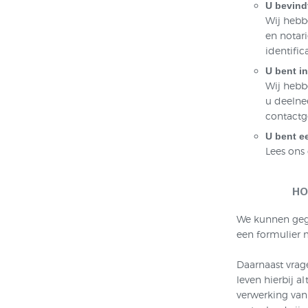
U bevindt
Wij hebb
en notari
identifi
U bent i
Wij hebb
u deelne
contactg
U bent e
Lees ons
HO
We kunnen gege
een formulier m
Daarnaast vrag
leven hierbij a
verwerking van