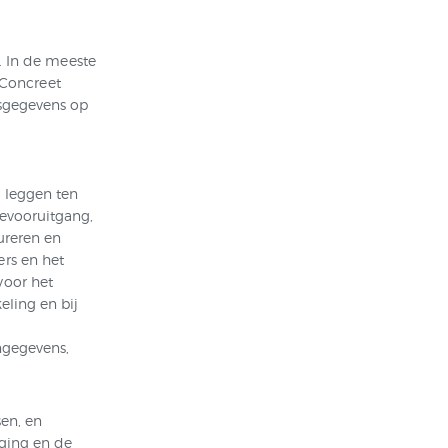
. In de meeste
 Concreet
nsgegevens op
 leggen ten
ievooruitgang,
ureren en
rs en het
voor het
eling en bij
ngegevens,
en, en
lging en de