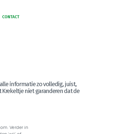
CONTACT
N SAMENLEVEN
le informatie zo volledig, juist,
 Krekeltje niet garanderen dat de
oom. Verder in
n ‘wij’ of