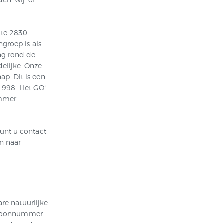
 te 2830
groep is als
ng rond de
elijke. Onze
p. Dit is een
 1998. Het GO!
ummer
unt u contact
n naar
are natuurlijke
elefoonnummer