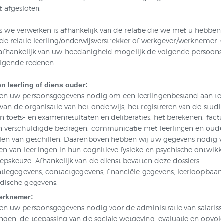
 afgesloten.
 we verwerken is afhankelijk van de relatie die we met u hebben
 de relatie leerling/onderwijsverstrekker of werkgever/werknemer.
 afhankelijk van uw hoedanigheid mogelijk de volgende persoo
olgende redenen :
n leerling of diens ouder:
en uw persoonsgegevens nodig om een leerlingenbestand aan te
van de organisatie van het onderwijs, het registreren van de stud
n toets- en examenresultaten en deliberaties, het berekenen, fact
n verschuldigde bedragen, communicatie met leerlingen en oude
en van geschillen. Daarenboven hebben wij uw gegevens nodig 
n van leerlingen in hun cognitieve fysieke en psychische ontwikk
epskeuze. Afhankelijk van de dienst bevatten deze dossiers
catiegegevens, contactgegevens, financiële gegevens, leerloopbaa
dische gegevens.
erknemer:
en uw persoonsgegevens nodig voor de administratie van salariss
ngen, de toepassing van de sociale wetgeving, evaluatie en opvo