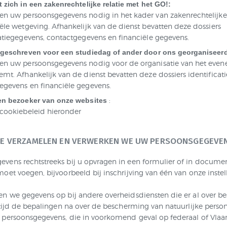
 zich in een zakenrechtelijke relatie met het GO!:
en uw persoonsgegevens nodig in het kader van zakenrechtelijke,
ële wetgeving. Afhankelijk van de dienst bevatten deze dossiers
catiegegevens, contactgegevens en financiële gegevens.
ngeschreven voor een studiedag of ander door ons georganiseer
en uw persoonsgegevens nodig voor de organisatie van het eve
emt. Afhankelijk van de dienst bevatten deze dossiers identificat
egevens en financiële gegevens.
:
en bezoeker van onze websites
 cookiebeleid hieronder
E VERZAMELEN EN VERWERKEN WE UW PERSOONSGEGEVE
vens rechtstreeks bij u opvragen in een formulier of in documen
oet voegen, bijvoorbeeld bij inschrijving van één van onze instel
en we gegevens op bij andere overheidsdiensten die er al over b
ltijd de bepalingen na over de bescherming van natuurlijke perso
 persoonsgegevens, die in voorkomend geval op federaal of Vla