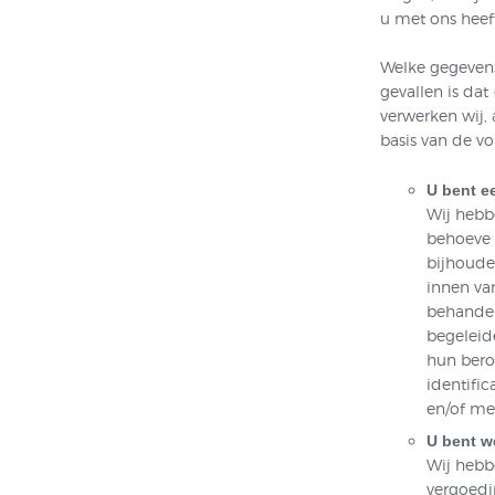
u met ons heeft
Welke gegevens
gevallen is dat
verwerken wij,
basis van de v
U bent ee
Wij hebb
behoeve 
bijhoude
innen va
behandel
begeleide
hun bero
identifi
en/of me
U bent w
Wij hebb
vergoedi