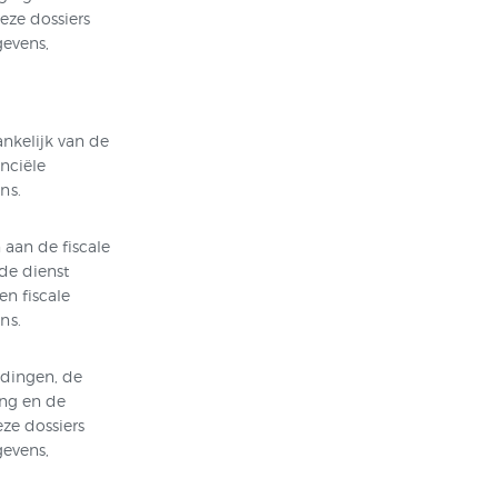
eze dossiers
gevens,
nkelijk van de
nciële
ns.
aan de fiscale
de dienst
en fiscale
ns.
edingen, de
ing en de
ze dossiers
gevens,