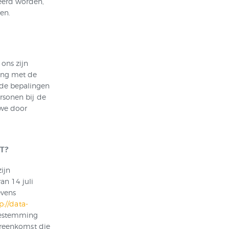
eerd worden,
en.
ons zijn
ing met de
de bepalingen
rsonen bij de
 we door
T?
ijn
an 14 juli
evens
p://data-
oestemming
ereenkomst die