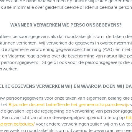
vens aan de hand waarvan men op unieke wijze kan geïdentific
 alle informatie over geïdentificeerde of identificeerbare person
WANNEER VERWERKEN WE PERSOONSGEGEVENS?
alleen persoonsgegevens als dat noodzakelijk is om de taken die 
 kunnen verrichten. Wij verwerken de gegevens in overeenstemm
n de algemene verordening gegevensbescherming (AVG), en met 
e en Vlaamse regelgeving over de bescherming van natuurlijke pe
 persoonsgegevens. Dit geldt ook voor de persoonsgegevens die
erwerken.
ELKE GEGEVENS VERWERKEN WIJ EN WAAROM DOEN WIJ DA
w persoonsgegevens voor onze taken van algemeen belang die z
 het
Bijzonder decreet betreffende het gemeenschapsonderwijs
v
lde gevallen legt de regelgeving de verwerking van persoonsgeg
. Een overzicht van alle onderwijsregelgeving vindt u terug op
htt
nderen.be/edulex/
Voor andere verwerkingen zullen wij om uw t
 de verwerking noodzakelijk is om uitvoering te geven aan een ov