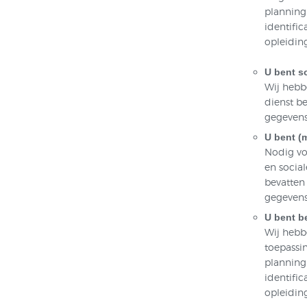
planning
identifi
opleidin
U bent so
Wij hebb
dienst be
gegevens
U bent (
Nodig vo
en socia
bevatten 
gegevens
U bent b
Wij hebb
toepassi
planning
identifi
opleidin