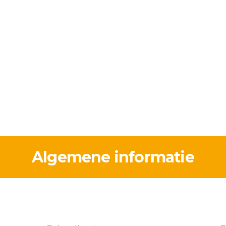
START
GO! Het Krekeltje
ONZE SCHOOL
JS VAN DE VLAAMSE GEMEENSCHAP GELIJKE KANSEN – KWALITEITSVOL ONDERWIJS – SAMEN LERE
NIEUWE OUDERS
SAMEN STERK
ONS TEAM
CONTACT
Algemene informatie