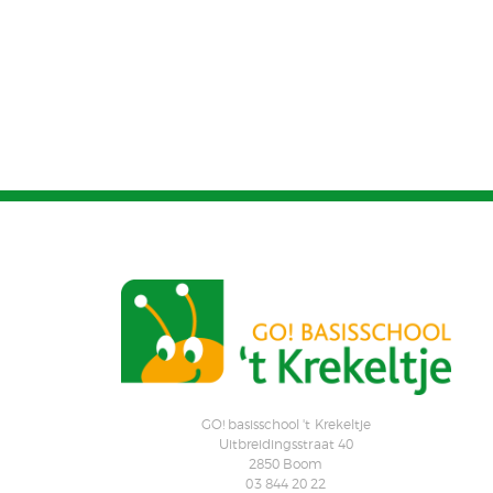
GO! basisschool 't Krekeltje
Uitbreidingsstraat 40
2850 Boom
03 844 20 22