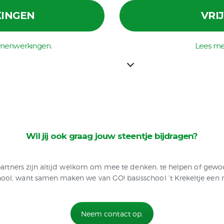
INGEN
VRI
amenwerkingen.
Lees meer
Wil jij ook graag jouw steentje bijdragen?
n partners zijn altijd welkom om mee te denken, te helpen of ge
ol, want samen maken we van GO! basisschool ’t Krekeltje een nó
Neem contact op.