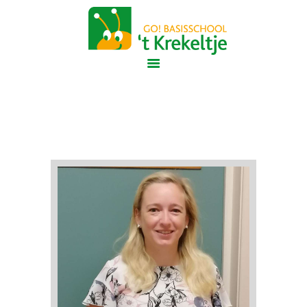
GO! Het Krekeltje
GO! ONDERWIJS VAN DE VLAAMSE GEMEENSCHAP GELIJKE KANSEN – KWALITEITSVOL ONDERWIJS –
SAMEN LEREN SAMENLEVEN
START
ONZE SCHOOL
NIEUWE OUDERS
SAMEN STERK
ONS TEAM
CONTACT